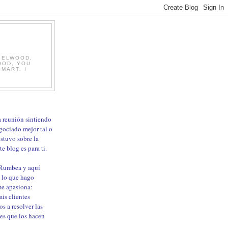
, ELWOOD,
OOD, YOU
MART. I
ma reunión sintiendo
gociado mejor tal o
estuvo sobre la
e blog es para ti.
 Rumbea y aquí
 lo que hago
me apasiona:
is clientes
os a resolver las
les que los hacen