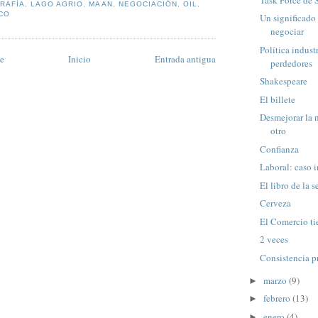
RAFÍA
,
LAGO AGRIO
,
MAAN
,
NEGOCIACIÓN
,
OIL
,
CO
Un significado
negociar
Política indust
te
Inicio
Entrada antigua
perdedores
Shakespeare
El billete
Desmejorar la 
otro
Confianza
Laboral: caso i
El libro de la s
Cerveza
El Comercio ti
2 veces
Consistencia p
marzo
(9)
►
febrero
(13)
►
enero
(4)
►