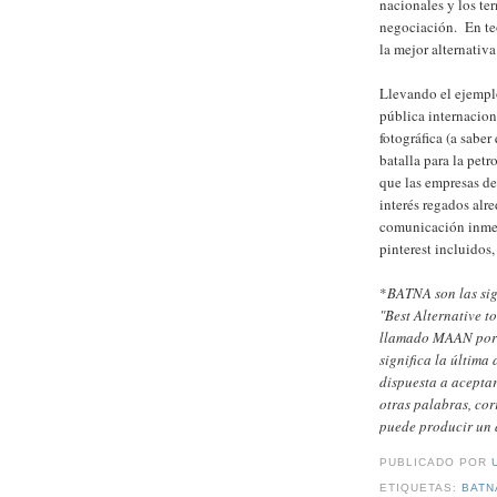
nacionales y los te
negociación. En te
la mejor alternativ
Llevando el ejemplo
pública internacion
fotográfica (a sabe
batalla para la pet
que las empresas de
interés regados alr
comunicación inmed
pinterest incluidos,
*
BATNA son las sig
"Best Alternative t
llamado MAAN por 
significa la última
dispuesta a aceptar
otras palabras, cor
puede producir un 
PUBLICADO POR
ETIQUETAS:
BATN