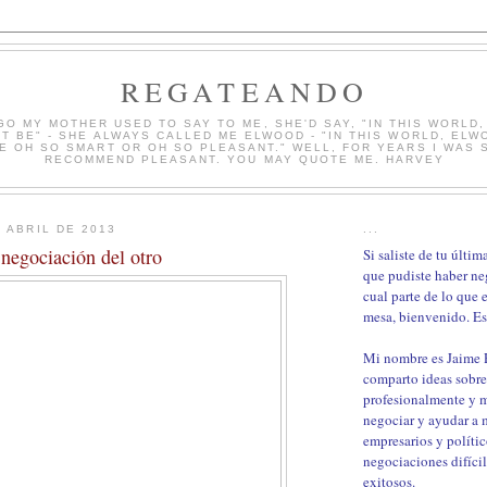
REGATEANDO
GO MY MOTHER USED TO SAY TO ME, SHE'D SAY, "IN THIS WORLD
T BE" - SHE ALWAYS CALLED ME ELWOOD - "IN THIS WORLD, ELW
E OH SO SMART OR OH SO PLEASANT." WELL, FOR YEARS I WAS S
RECOMMEND PLEASANT. YOU MAY QUOTE ME. HARVEY
E ABRIL DE 2013
...
negociación del otro
Si saliste de tu últi
que pudiste haber ne
cual parte de lo que 
mesa, bienvenido. Est
Mi nombre es Jaime
comparto ideas sobre
profesionalmente y 
negociar y ayudar a m
empresarios y polític
negociaciones difíci
exitosos.