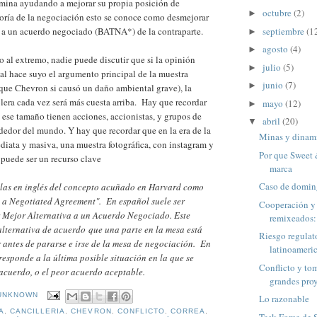
rmina ayudando a mejorar su propia posición de
octubre
(2)
►
oría de la negociación esto se conoce como desmejorar
septiembre
(1
a a un acuerdo negociado (BATNA*) de la contraparte.
►
agosto
(4)
►
 al extremo, nadie puede discutir que si la opinión
julio
(5)
►
al hace suyo el argumento principal de la muestra
junio
(7)
►
r que Chevron si causó un daño ambiental grave), la
rolera cada vez será más cuesta arriba. Hay que recordar
mayo
(12)
►
 ese tamaño tienen acciones, accionistas, y grupos de
abril
(20)
▼
ededor del mundo. Y hay que recordar que en la era de la
Minas y dina
iata y masiva, una muestra fotográfica, con instagram y
Por que Sweet 
 puede ser un recurso clave
marca
Caso de domin
las en inglés del concepto acuñado en Harvard como
o a Negotiated Agreement". En español suele ser
Cooperación y 
Mejor Alternativa a un Acuerdo Negociado. Este
remixeados
 alternativa de acuerdo que una parte en la mesa está
Riesgo regulat
 antes de pararse e irse de la mesa de negociación. En
latinoameri
responde a la última posible situación en la que se
Conflicto y to
acuerdo, o el peor acuerdo aceptable.
grandes proy
UNKNOWN
Lo razonable
A
,
CANCILLERIA
,
CHEVRON
,
CONFLICTO
,
CORREA
,
Task Force de 