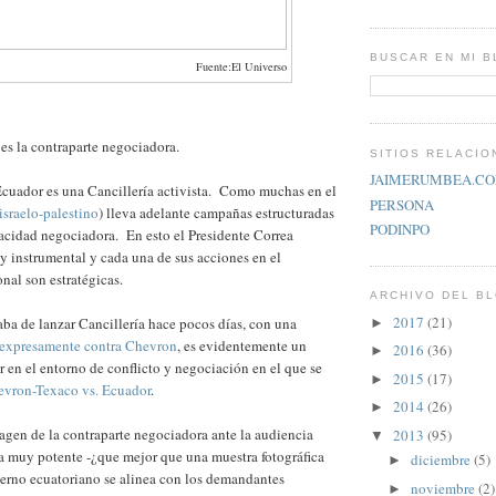
BUSCAR EN MI 
Fuente:El Universo
 es la contraparte negociadora.
SITIOS RELACI
JAIMERUMBEA.C
Ecuador es una Cancillería activista. Como muchas en el
PERSONA
israelo-palestino
) lleva adelante campañas estructuradas
PODINPO
acidad negociadora. En esto el Presidente Correa
 instrumental y cada una de sus acciones en el
nal son estratégicas.
ARCHIVO DEL B
2017
(21)
ba de lanzar Cancillería hace pocos días, con una
►
a expresamente contra Chevron
, es evidentemente un
2016
(36)
►
r en el entorno de conflicto y negociación en el que se
2015
(17)
►
vron-Texaco vs. Ecuador
.
2014
(26)
►
agen de la contraparte negociadora ante la audiencia
2013
(95)
▼
a muy potente -¿que mejor que una muestra fotográfica
diciembre
(5)
►
bierno ecuatoriano se alinea con los demandantes
noviembre
(2)
►