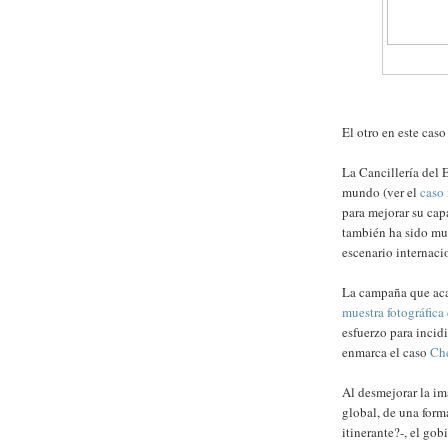
El otro en este caso
La Cancillería del 
mundo (ver el
caso 
para mejorar su cap
también ha sido muy
escenario internacio
La campaña que aca
muestra fotográfic
esfuerzo para incidi
enmarca el caso
Che
Al desmejorar la im
global, de una form
itinerante?-, el go