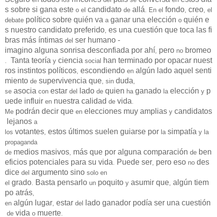
s
sobre
si
gana
este
candidato
allá
fondo
creo
o el
de
. En el
,
, el
político
sobre
quién
va
ganar
una
elección
quién
e
debate
a
o
s
nuestro
candidato
preferido
es
una
cuestión
que
toca
las
fi
,
bras
más
íntimas
ser
humano
-
del
imagino
alguna
sonrisa
desconfiada
por
ahí
pero
bromeo
,
no
Tanta
teoría
ciencia
han
terminado
por
opacar
nuest
.
y
social
ros
instintos
políticos
escondiendo
algún
lado
aquel
senti
,
en
miento
supervivencia
que
duda
de
, sin
,
asocia
estar
lado
quien
ganado
elección
p
se
con
del
de
ha
la
y
uede
influir
nuestra
calidad
vida
en
de
.
podrán
decir
que
elecciones
muy
amplias
candidatos
Me
en
y
lejanos
a
votantes
estos
últimos
suelen
guiarse
por
simpatía
los
,
la
y la
propaganda
medios
masivos
más
que
por
alguna
comparación
ben
de
,
de
eficios
potenciales
para
su
vida
Puede
ser
pero
eso
des
.
,
no
dice
argumento
sino
del
solo en
grado
Basta
pensarlo
poquito
asumir
que
algún
tiem
el
.
un
y
,
po
atrás
,
algún
lugar
estar
lado
ganador
podía
ser
una
cuestión
en
,
del
vida
muerte
de
o
.