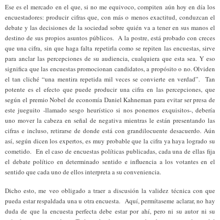
Ese es el mercado en el que, si no me equivoco, compiten aún hoy en día los
encuestadores: producir cifras que, con más o menos exactitud, conduzcan el
debate y las decisiones de la sociedad sobre quién va a tener en sus manos el
destino de sus propios asuntos públicos. A la postre, está probado con creces
que una cifra, sin que haga falta repetirla como se repiten las encuestas, sirve
para anclar las percepciones de su audiencia, cualquiera que esta sea. Y eso
significa que las encuestas promocionan candidatos, a propósito o no. Olviden
el tan cliché “una mentira repetida mil veces se convierte en verdad”. Tan
potente es el efecto que puede producir una cifra en las percepciones, que
según el premio Nobel de economía Daniel Kahneman para evitar ser presa de
este jueguito -llamado sesgo heurístico si nos ponemos exquisitos-, debería
uno mover la cabeza en señal de negativa mientras le están presentando las
cifras e incluso, retirarse de donde está con grandilocuente desacuerdo. Aún
así, según dicen los expertos, es muy probable que la cifra ya haya logrado su
cometido. En el caso de encuestas políticas publicadas, cada una de ellas fija
el debate político en determinado sentido e influencia a los votantes en el
sentido que cada uno de ellos interpreta a su conveniencia.
Dicho esto, me veo obligado a traer a discusión la validez técnica con que
pueda estar respaldada una u otra encuesta. Aquí, permítaseme aclarar, no hay
duda de que la encuesta perfecta debe estar por ahí, pero ni su autor ni su