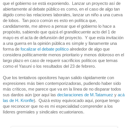
que el gobierno se está exponiendo.  Lanzar un proyecto así de 
abiertamente al debate público es como, en el caso de algo tan 
álgido como las relaciones laborales, lanzar un niño a una cueva 
de lobos.  Tan poco común es esto en política que, 
candidamente, me atrevo a pensar que el gobierno lo hace a 
propósito, sabiendo que quizá el grandilocuente acto del 1 de 
mayo es el acta de defunsión del proyecto.  Y que esta invitación 
a una guerra en la opinión pública es simple y llanamente una 
forma de 
focalizar el debate político
 alrededor de algo que 
considera políticamente menos prioritario y menos doloroso en el 
largo plazo en caso de requerir sacrificios políticos que temas 
como el Yasuní o los resultados del 23 de febrero.
Que los tentativos opositores hayan salido rápidamente con 
expresiones más bien contemporizadoras, pudiendo haber sido 
más críticos, me parece que va en la línea de no disparar todos 
sus dardos aún (por aquí las 
declaraciones de M.Tatamuez
 y 
acá 
las de H. Kronfle
).  Quizá estoy equivocado aquí, porque tengo 
que reconocer que no es mi especialidad comprender a los 
líderes gremiales y sindicales ecuatorianos.