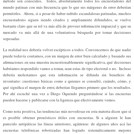
método son conocidos. Todos, absolutamente todos los encuestadores del
mundo patinan con más frecuencia que lo que sus márgenes de error deberían
permitirles. Ahora, si a pesar de haber sufrido escandalosas patinadas, muchos
encuestadores siguen siendo citados y ampliamente difundidos, se vuelve
bastante claro que su rol va más allá de proveer información imparcial y que su
mercado va más allá de una voluntariosa búsqueda por tomar decisiones
sopesadas.
La realidad nos debería volver escépticos a todos. Convencernos de que nadie
puede todavía contarnos, con un margen de error bien calculado y basando sus
afirmaciones en una muestra incuestionablemente significativa, qué decisiones
habríamos respondido vamos a tomar, sean estas de tipo electoral o no. Incluso
debería molestarnos que esta información se difunda sin beneficio de
inventario: cuestiones básicas como a quienes se consultó, cuándo, cómo, y
qué significa el margen de error, deberían llegarnos primero que los resultados.
Por ahí escuché una vez a Diego Oquendo preguntándose si las encuestas
pueden hacerse y publicarse con la ligereza que efectivamente vemos.
Como nota positiva, las tendencias más novedosas en esta materia dicen que sí
es posible obtener pronósticos útiles con encuestas. Si a alguien le han
parecido antipáticas las líneas anteriores, agárrense: de algunos años acá las
encuestas telefónicas robotizadas han logrado sistemáticamente mejores