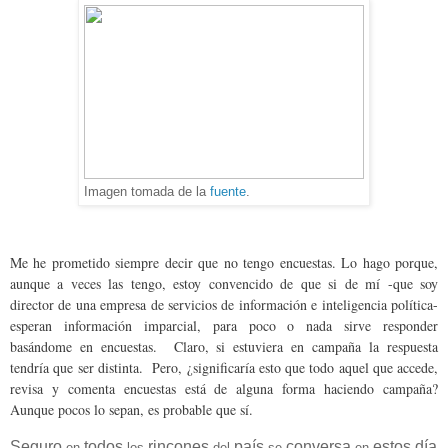
Imagen tomada de la
fuente
.
Me he prometido siempre decir que no tengo encuestas. Lo hago porque,
aunque a veces las tengo, estoy convencido de que si de mí -que soy
director de una empresa de servicios de información e inteligencia política-
esperan información imparcial, para poco o nada sirve responder
basándome en encuestas. Claro, si estuviera en campaña la respuesta
tendría que ser distinta. Pero, ¿significaría esto que todo aquel que accede,
revisa y comenta encuestas está de alguna forma haciendo campaña?
Aunque pocos lo sepan, es probable que sí.
Seguro
todos
rincones
país
conversa
estos
día
en
los
del
se
en