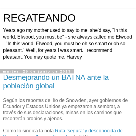
REGATEANDO
Years ago my mother used to say to me, she'd say, "In this
world, Elwood, you must be" - she always called me Elwood
- "In this world, Elwood, you must be oh so smart or oh so
pleasant." Well, for years I was smart. I recommend
pleasant. You may quote me. Harvey
martes, 25 de junio de 2013
Desmejorando un BATNA ante la
población global
Según los reportes del lío de Snowden, ayer gobiernos de
Ecuador y Estados Unidos ya empezaron a sembrar, a
través de sus declaraciones, minas en los caminos que
recorrerán propios y ajenos.
Como lo sindica la nota
Ruta ‘segura’ y desconocida de