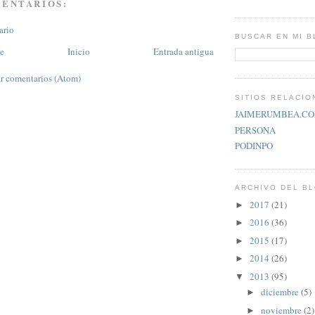
MENTARIOS:
ario
BUSCAR EN MI 
te
Inicio
Entrada antigua
r comentarios (Atom)
SITIOS RELACI
JAIMERUMBEA.C
PERSONA
PODINPO
ARCHIVO DEL B
2017
(21)
►
2016
(36)
►
2015
(17)
►
2014
(26)
►
2013
(95)
▼
diciembre
(5)
►
noviembre
(2)
►