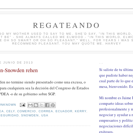
REGATEANDO
GO MY MOTHER USED TO SAY TO ME, SHE'D SAY, "IN THIS WORLD
T BE" - SHE ALWAYS CALLED ME ELWOOD - "IN THIS WORLD, ELW
E OH SO SMART OR OH SO PLEASANT." WELL, FOR YEARS I WAS S
RECOMMEND PLEASANT. YOU MAY QUOTE ME. HARVEY
E JUNIO DE 2013
...
en-Snowden rehen
Si saliste de tu últi
que pudiste haber ne
cual parte de lo que 
den no termine siendo presentado como una excusa, o
mesa, bienvenido. Est
para cualquiera sea la decisión del Congreso de Estados
PDEA -o de su gobierno sobre SGP.
Mi nombre es Jaime
comparto ideas sobre
UNKNOWN
profesionalmente y 
EA
,
CELY
,
COMERCIO
,
CORREA
,
ECUADOR
,
KERRY
,
negociar y ayudar a m
SEGURIDAD
,
SNOWDEN
,
USA
empresarios y polític
negociaciones difíci
exitosos.