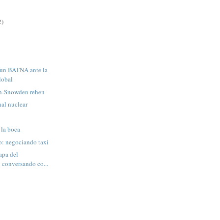
2)
un BATNA ante la
lobal
n-Snowden rehen
nal nuclear
 la boca
vo: negociando taxi
apa del
 conversando co...