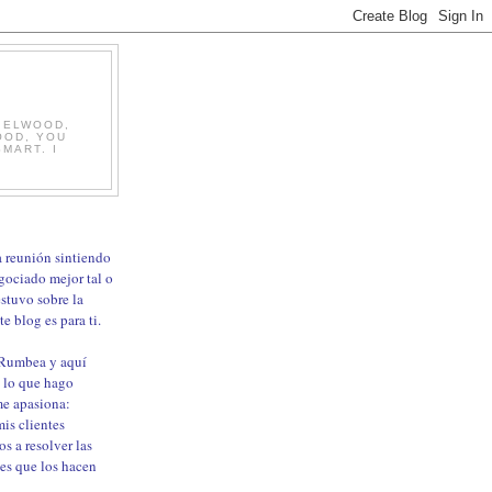
, ELWOOD,
OOD, YOU
MART. I
ma reunión sintiendo
gociado mejor tal o
estuvo sobre la
e blog es para ti.
 Rumbea y aquí
 lo que hago
me apasiona:
is clientes
os a resolver las
les que los hacen