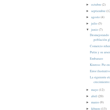
octubre
(2)
►
septiembre
(1
►
agosto
(4)
►
julio
(5)
►
junio
(7)
▼
Desmejorando 
población g
Comercio rehe
Putin y su arse
Embarazo
Kinross: Pie en
Error ilustrati
La siguiente et
crecimiento:
mayo
(12)
►
abril
(20)
►
marzo
(9)
►
febrero
(13)
►