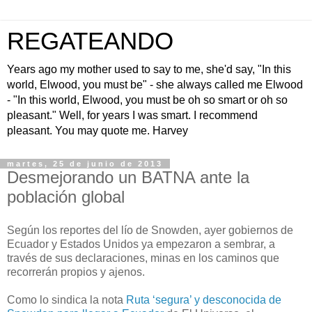
REGATEANDO
Years ago my mother used to say to me, she'd say, "In this
world, Elwood, you must be" - she always called me Elwood
- "In this world, Elwood, you must be oh so smart or oh so
pleasant." Well, for years I was smart. I recommend
pleasant. You may quote me. Harvey
martes, 25 de junio de 2013
Desmejorando un BATNA ante la
población global
Según los reportes del lío de Snowden, ayer gobiernos de
Ecuador y Estados Unidos ya empezaron a sembrar, a
través de sus declaraciones, minas en los caminos que
recorrerán propios y ajenos.
Como lo sindica la nota
Ruta ‘segura’ y desconocida de