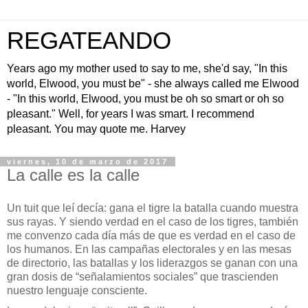
REGATEANDO
Years ago my mother used to say to me, she'd say, "In this
world, Elwood, you must be" - she always called me Elwood
- "In this world, Elwood, you must be oh so smart or oh so
pleasant." Well, for years I was smart. I recommend
pleasant. You may quote me. Harvey
viernes, 10 de marzo de 2017
La calle es la calle
U
n tuit que leí decía: gana el tigre la batalla cuando muestra
sus rayas. Y siendo verdad en el caso de los tigres, también
me convenzo cada día más de que es verdad en el caso de
los humanos. En las campañas electorales y en las mesas
de directorio, las batallas y los liderazgos se ganan con una
gran dosis de “señalamientos sociales” que trascienden
nuestro lenguaje consciente.