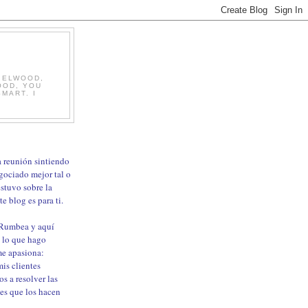
, ELWOOD,
OOD, YOU
MART. I
ma reunión sintiendo
gociado mejor tal o
estuvo sobre la
e blog es para ti.
 Rumbea y aquí
 lo que hago
me apasiona:
is clientes
os a resolver las
les que los hacen