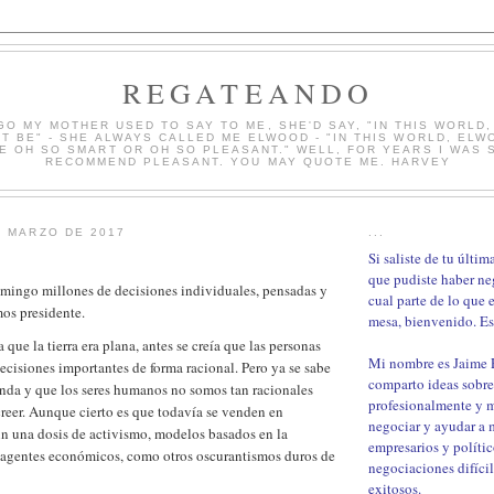
REGATEANDO
GO MY MOTHER USED TO SAY TO ME, SHE'D SAY, "IN THIS WORLD
T BE" - SHE ALWAYS CALLED ME ELWOOD - "IN THIS WORLD, ELW
E OH SO SMART OR OH SO PLEASANT." WELL, FOR YEARS I WAS S
RECOMMEND PLEASANT. YOU MAY QUOTE ME. HARVEY
E MARZO DE 2017
...
Si saliste de tu últi
que pudiste haber ne
mingo millones de decisiones individuales, pensadas y
cual parte de lo que 
os presidente.
mesa, bienvenido. Est
a que la tierra era plana, antes se creía que las personas
Mi nombre es Jaime
cisiones importantes de forma racional. Pero ya se sabe
comparto ideas sobre
donda y que los seres humanos no somos tan racionales
profesionalmente y 
reer. Aunque cierto es que todavía se venden en
negociar y ayudar a m
in una dosis de activismo, modelos basados en la
empresarios y polític
s agentes económicos, como otros oscurantismos duros de
negociaciones difíci
exitosos.