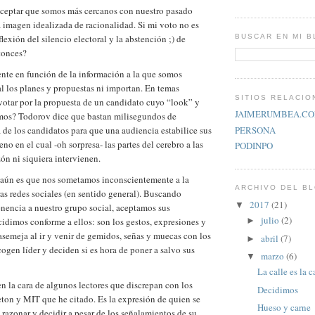
 aceptar que somos más cercanos con nuestro pasado
 imagen idealizada de racionalidad. Si mi voto no es
eflexión del silencio electoral y la abstención ;) de
BUSCAR EN MI 
tonces?
te en función de la información a la que somos
al los planes y propuestas ni importan. En temas
SITIOS RELACI
votar por la propuesta de un candidato cuyo “look” y
JAIMERUMBEA.C
os? Todorov dice que bastan milisegundos de
PERSONA
a de los candidatos para que una audiencia estabilice sus
no en el cual -oh sorpresa- las partes del cerebro a las
PODINPO
ón ni siquiera intervienen.
aún es que nos sometamos inconscientemente a la
ARCHIVO DEL B
ras redes sociales (en sentido general). Buscando
2017
(21)
▼
enencia a nuestro grupo social, aceptamos sus
julio
(2)
►
idimos conforme a ellos: son los gestos, expresiones y
asemeja al ir y venir de gemidos, señas y muecas con los
abril
(7)
►
ogen líder y deciden si es hora de poner a salvo sus
marzo
(6)
▼
La calle es la c
en la cara de algunos lectores que discrepan con los
Decidimos
eton y MIT que he citado. Es la expresión de quien se
Hueso y carne
razonar y decidir a pesar de los señalamientos de su