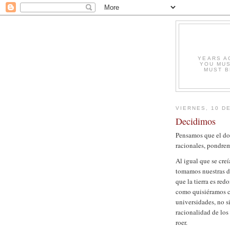
YEARS A
YOU MUS
MUST B
VIERNES, 10 D
Decidimos
P
ensamos que el do
racionales, pondrem
Al igual que se creí
tomamos nuestras de
que la tierra es re
como quisiéramos c
universidades, no s
racionalidad de lo
roer.