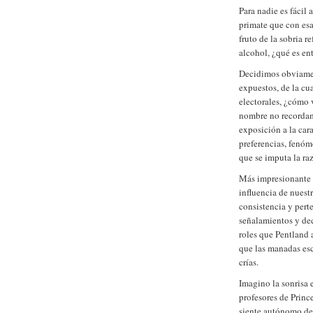
Para nadie es fácil
primate que con esa
fruto de la sobria r
alcohol, ¿qué es en
Decidimos obviamen
expuestos, de la cu
electorales, ¿cómo 
nombre no recordam
exposición a la car
preferencias, fenóme
que se imputa la raz
Más impresionante 
influencia de nuest
consistencia y pert
señalamientos y dec
roles que Pentland 
que las manadas esc
crías.
Imagino la sonrisa 
profesores de Princ
siente autónomo de 