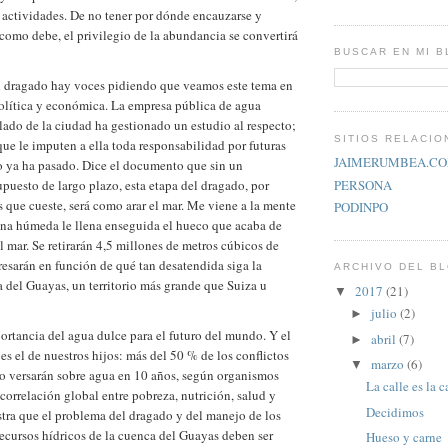
 actividades. De no tener por dónde encauzarse y
como debe, el privilegio de la abundancia se convertirá
BUSCAR EN MI 
el dragado hay voces pidiendo que veamos este tema en
olítica y económica. La empresa pública de agua
llado de la ciudad ha gestionado un estudio al respecto;
SITIOS RELACI
 que le imputen a ella toda responsabilidad por futuras
JAIMERUMBEA.C
 ya ha pasado. Dice el documento que sin un
PERSONA
uesto de largo plazo, esta etapa del dragado, por
que cueste, será como arar el mar. Me viene a la mente
PODINPO
rena húmeda le llena enseguida el hueco que acaba de
el mar. Se retirarán 4,5 millones de metros cúbicos de
esarán en función de qué tan desatendida siga la
ARCHIVO DEL B
ta del Guayas, un territorio más grande que Suiza u
2017
(21)
▼
julio
(2)
►
ortancia del agua dulce para el futuro del mundo. Y el
abril
(7)
►
 es el de nuestros hijos: más del 50 % de los conflictos
marzo
(6)
▼
o versarán sobre agua en 10 años, según organismos
La calle es la c
 correlación global entre pobreza, nutrición, salud y
Decidimos
tra que el problema del dragado y del manejo de los
cursos hídricos de la cuenca del Guayas deben ser
Hueso y carne