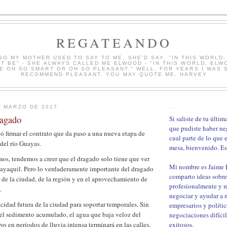
REGATEANDO
GO MY MOTHER USED TO SAY TO ME, SHE'D SAY, "IN THIS WORLD
T BE" - SHE ALWAYS CALLED ME ELWOOD - "IN THIS WORLD, ELW
E OH SO SMART OR OH SO PLEASANT." WELL, FOR YEARS I WAS S
RECOMMEND PLEASANT. YOU MAY QUOTE ME. HARVEY
E MARZO DE 2017
...
ragado
Si saliste de tu últi
que pudiste haber ne
ó firmar el contrato que da paso a una nueva etapa de
cual parte de lo que 
 del río Guayas.
mesa, bienvenido. Est
os, tendemos a creer que el dragado solo tiene que ver
Mi nombre es Jaime
uayaquil. Pero lo verdaderamente importante del dragado
comparto ideas sobre
d de la ciudad, de la región y en el aprovechamiento de
profesionalmente y 
.
negociar y ayudar a m
acidad futura de la ciudad para soportar temporales. Sin
empresarios y polític
el sedimento acumulado, el agua que baja veloz del
negociaciones difíci
o en períodos de lluvia intensa terminará en las calles,
exitosos.