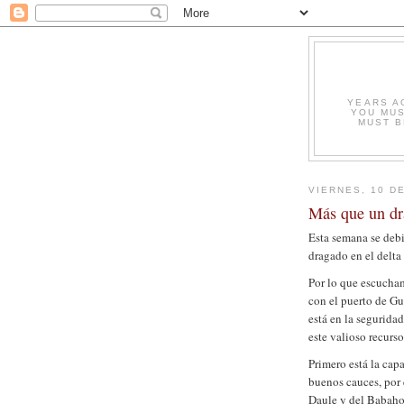
YEARS A
YOU MUS
MUST B
VIERNES, 10 D
Más que un d
E
sta semana se debi
dragado en el delta
Por lo que escucham
con el puerto de G
está en la segurida
este valioso recurso
Primero está la cap
buenos cauces, por 
Daule y del Babahoy