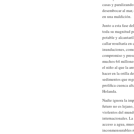
casas y paralizando
desembocar al mar, 
en una maldición.
Junto a esta fase d
toda su magnitud p
potable y alcantari
callar resultaría en
inundaciones, como
compromiso y presup
muchos 64 millones 
el niño al que la a
hacer en la orilla d
sedimentos que regr
prolífica cuenca al
Holanda.
Nadie ignora la imp
futuro no es lejano,
violentos del mund
internacionales. La
acceso a agua, mues
inconmensurables re