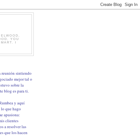
, ELWOOD,
OOD, YOU
MART. I
ma reunión sintiendo
gociado mejor tal o
estuvo sobre la
e blog es para ti.
 Rumbea y aquí
 lo que hago
me apasiona:
is clientes
os a resolver las
les que los hacen