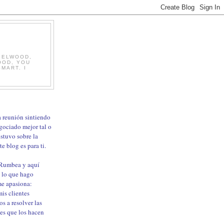
, ELWOOD,
OOD, YOU
MART. I
ma reunión sintiendo
gociado mejor tal o
estuvo sobre la
e blog es para ti.
 Rumbea y aquí
 lo que hago
me apasiona:
is clientes
os a resolver las
les que los hacen