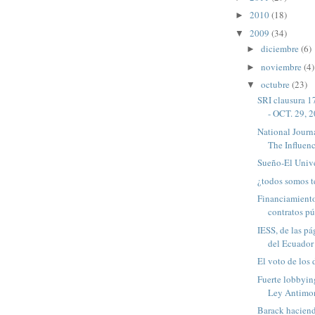
2010
(18)
►
2009
(34)
▼
diciembre
(6)
►
noviembre
(4)
►
octubre
(23)
▼
SRI clausura 17
- OCT. 29, 2
National Journ
The Influence
Sueño-El Univ
¿todos somos te
Financiamient
contratos p
IESS, de las pá
del Ecuador
El voto de los
Fuerte lobbying
Ley Antimo
Barack hacien