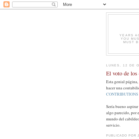
YEARS A
YOU MUS
MUST B
LUNES, 12 DE 
El voto de los
Esta genial página,
hacer una contabil
CONTRIBUTIONS
Sería bueno aspirar
algo parecido, por 
mundo del cabildeo 
servicio.
PUBLICADO POR