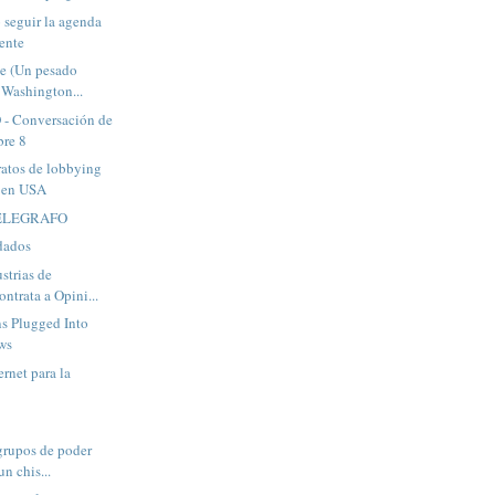
seguir la agenda
dente
ze (Un pesado
 Washington...
- Conversación de
bre 8
ratos de lobbying
r en USA
TELEGRAFO
dados
strias de
ntrata a Opini...
s Plugged Into
ews
ernet para la
 grupos de poder
un chis...