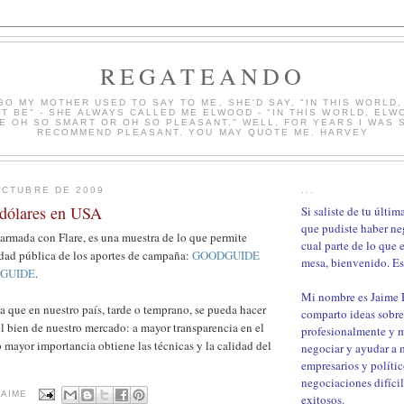
REGATEANDO
GO MY MOTHER USED TO SAY TO ME, SHE'D SAY, "IN THIS WORLD
T BE" - SHE ALWAYS CALLED ME ELWOOD - "IN THIS WORLD, ELW
E OH SO SMART OR OH SO PLEASANT." WELL, FOR YEARS I WAS S
RECOMMEND PLEASANT. YOU MAY QUOTE ME. HARVEY
OCTUBRE DE 2009
...
 dólares en USA
Si saliste de tu últi
que pudiste haber ne
 armada con Flare, es una muestra de lo que permite
cual parte de lo que 
idad pública de los aportes de campaña:
GOODGUIDE
mesa, bienvenido. Est
 GUIDE
.
Mi nombre es Jaime
 a que en nuestro país, tarde o temprano, se pueda hacer
comparto ideas sobre
el bien de nuestro mercado: a mayor transparencia en el
profesionalmente y 
mayor importancia obtiene las técnicas y la calidad del
negociar y ayudar a m
empresarios y polític
negociaciones difíci
JAIME
exitosos.