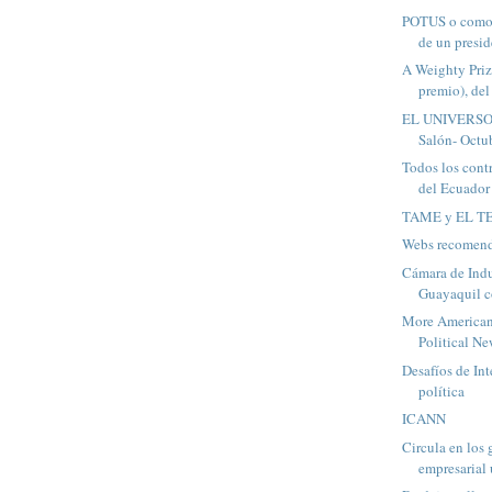
POTUS o como 
de un presi
A Weighty Pri
premio), del
EL UNIVERSO 
Salón- Octu
Todos los cont
del Ecuado
TAME y EL 
Webs recomen
Cámara de Indu
Guayaquil co
More American
Political N
Desafíos de Int
política
ICANN
Circula en los
empresarial 