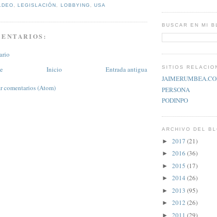
LDEO
,
LEGISLACIÓN
,
LOBBYING
,
USA
BUSCAR EN MI 
MENTARIOS:
ario
SITIOS RELACI
te
Inicio
Entrada antigua
JAIMERUMBEA.C
r comentarios (Atom)
PERSONA
PODINPO
ARCHIVO DEL B
2017
(21)
►
2016
(36)
►
2015
(17)
►
2014
(26)
►
2013
(95)
►
2012
(26)
►
2011
(29)
►