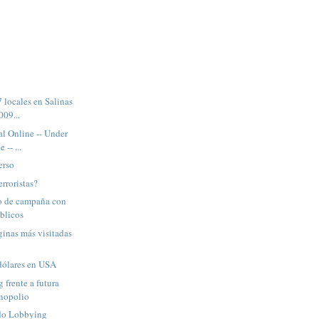
 locales en Salinas
009...
al Online -- Under
 -- ...
erso
rroristas?
o de campaña con
úblicos
ginas más visitadas
 dólares en USA
 frente a futura
nopolio
do Lobbying