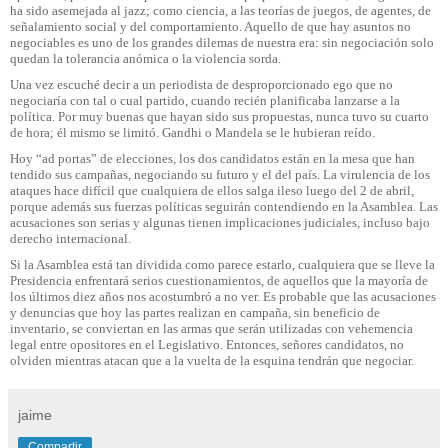
ha sido asemejada al jazz; como ciencia, a las teorías de juegos, de agentes, de
señalamiento social y del comportamiento. Aquello de que hay asuntos no
negociables es uno de los grandes dilemas de nuestra era: sin negociación solo
quedan la tolerancia anómica o la violencia sorda.
Una vez escuché decir a un periodista de desproporcionado ego que no
negociaría con tal o cual partido, cuando recién planificaba lanzarse a la
política. Por muy buenas que hayan sido sus propuestas, nunca tuvo su cuarto
de hora; él mismo se limitó. Gandhi o Mandela se le hubieran reído.
Hoy “ad portas” de elecciones, los dos candidatos están en la mesa que han
tendido sus campañas, negociando su futuro y el del país. La virulencia de los
ataques hace difícil que cualquiera de ellos salga ileso luego del 2 de abril,
porque además sus fuerzas políticas seguirán contendiendo en la Asamblea. Las
acusaciones son serias y algunas tienen implicaciones judiciales, incluso bajo
derecho internacional.
Si la Asamblea está tan dividida como parece estarlo, cualquiera que se lleve la
Presidencia enfrentará serios cuestionamientos, de aquellos que la mayoría de
los últimos diez años nos acostumbró a no ver. Es probable que las acusaciones
y denuncias que hoy las partes realizan en campaña, sin beneficio de
inventario, se conviertan en las armas que serán utilizadas con vehemencia
legal entre opositores en el Legislativo. Entonces, señores candidatos, no
olviden mientras atacan que a la vuelta de la esquina tendrán que negociar.
jaime
Compartir