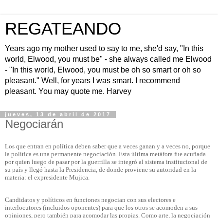
REGATEANDO
Years ago my mother used to say to me, she'd say, "In this
world, Elwood, you must be" - she always called me Elwood
- "In this world, Elwood, you must be oh so smart or oh so
pleasant." Well, for years I was smart. I recommend
pleasant. You may quote me. Harvey
jueves, 13 de abril de 2017
Negociarán
L
os que entran en política deben saber que a veces ganan y a veces no, porque
la política es una permanente negociación. Esta última metáfora fue acuñada
por quien luego de pasar por la guerrilla se integró al sistema institucional de
su país y llegó hasta la Presidencia, de donde proviene su autoridad en la
materia: el expresidente Mujica.
Candidatos y políticos en funciones negocian con sus electores e
interlocutores (incluidos oponentes) para que los otros se acomoden a sus
opiniones, pero también para acomodar las propias. Como arte, la negociación