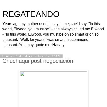
REGATEANDO
Years ago my mother used to say to me, she'd say, "In this
world, Elwood, you must be" - she always called me Elwood
- "In this world, Elwood, you must be oh so smart or oh so
pleasant." Well, for years I was smart. I recommend
pleasant. You may quote me. Harvey
lunes, 9 de diciembre de 2013
Chuchaqui post negociación