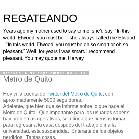
REGATEANDO
Years ago my mother used to say to me, she'd say, "In this
world, Elwood, you must be" - she always called me Elwood
- "In this world, Elwood, you must be oh so smart or oh so
pleasant." Well, for years I was smart. I recommend
pleasant. You may quote me. Harvey
viernes, 6 de septiembre de 2013
Metro de Quito
Hoy vi la cuenta de
Twitter del Metro de Quito
, con
aproximadamente 5000 seguidores.
Adelante, que bien que se informe sobre lo que hace el
Metro de Quito. Que importante para los usuarios saber si
hay problemas operativos, si la línea que piensas tomar
para regresar a tu casa después del trabajo o ir a la
universidad, está suspendida. Enterarte de los objetos
perdidos. Tantas cosas.