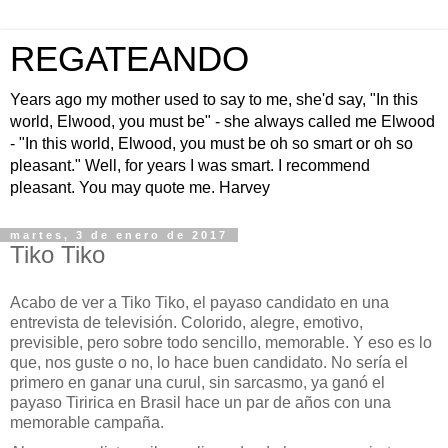
REGATEANDO
Years ago my mother used to say to me, she'd say, "In this
world, Elwood, you must be" - she always called me Elwood
- "In this world, Elwood, you must be oh so smart or oh so
pleasant." Well, for years I was smart. I recommend
pleasant. You may quote me. Harvey
martes, 3 de enero de 2017
Tiko Tiko
A
cabo de ver a Tiko Tiko, el payaso candidato en una
entrevista de televisión. Colorido, alegre, emotivo,
previsible, pero sobre todo sencillo, memorable. Y eso es lo
que, nos guste o no, lo hace buen candidato. No sería el
primero en ganar una curul, sin sarcasmo, ya ganó el
payaso Tiririca en Brasil hace un par de años con una
memorable campaña.