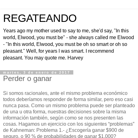
REGATEANDO
Years ago my mother used to say to me, she'd say, "In this
world, Elwood, you must be" - she always called me Elwood
- "In this world, Elwood, you must be oh so smart or oh so
pleasant." Well, for years I was smart. I recommend
pleasant. You may quote me. Harvey
martes, 3 de enero de 2017
Perder o ganar
S
i somos racionales, ante el mismo problema económico
todos deberíamos responder de forma similar, pero eso casi
nunca pasa. Como un mismo problema puede ser planteado
de una u otra forma, nuestras decisiones sobre la misma
información también, según como se nos presenten las
cosas. Hagamos un ejercicio con los siguientes “problemas”
de Kahneman: Problema 1.- ¿Escogería ganar $900 de
seguro, o 90 % de probabilidades de ganar $1.000?