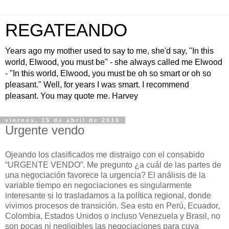
REGATEANDO
Years ago my mother used to say to me, she'd say, "In this
world, Elwood, you must be" - she always called me Elwood
- "In this world, Elwood, you must be oh so smart or oh so
pleasant." Well, for years I was smart. I recommend
pleasant. You may quote me. Harvey
viernes, 15 de abril de 2016
Urgente vendo
Ojeando los clasificados me distraigo con el consabido
“URGENTE VENDO”. Me pregunto ¿a cuál de las partes de
una negociación favorece la urgencia? El análisis de la
variable tiempo en negociaciones es singularmente
interesante si lo trasladamos a la política regional, donde
vivimos procesos de transición. Sea esto en Perú, Ecuador,
Colombia, Estados Unidos o incluso Venezuela y Brasil, no
son pocas ni negligibles las negociaciones para cuya