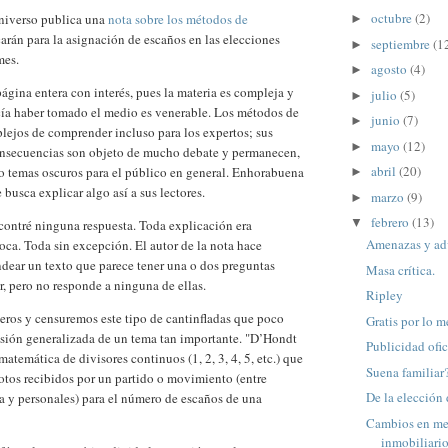
octubre
(2)
niverso publica una
nota sobre los métodos de
►
arán para la asignación de escaños en las elecciones
septiembre
(1
►
mes.
agosto
(4)
►
página entera con interés, pues la materia es compleja y
julio
(5)
►
cía haber tomado el medio es venerable. Los métodos de
junio
(7)
►
lejos de comprender incluso para los expertos; sus
mayo
(12)
►
nsecuencias son objeto de mucho debate y permanecen,
abril
(20)
o temas oscuros para el público en general. Enhorabuena
►
busca explicar algo así a sus lectores.
marzo
(9)
►
febrero
(13)
▼
contré ninguna respuesta. Toda explicación era
Amenazas y ad
ca. Toda sin excepción. El autor de la nota hace
dear un texto que parece tener una o dos preguntas
Masa crítica.
r, pero no responde a ninguna de ellas.
Ripley
ros y censuremos este tipo de cantinfladas que poco
Gratis por lo 
nsión generalizada de un tema tan importante. "D’Hondt
Publicidad ofic
atemática de divisores continuos (1, 2, 3, 4, 5, etc.) que
Suena familiar
 votos recibidos por un partido o movimiento (entre
De la elección
a y personales) para el número de escaños de una
Cambios en me
inmobiliari