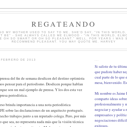
REGATEANDO
GO MY MOTHER USED TO SAY TO ME, SHE'D SAY, "IN THIS WORLD
T BE" - SHE ALWAYS CALLED ME ELWOOD - "IN THIS WORLD, ELW
E OH SO SMART OR OH SO PLEASANT." WELL, FOR YEARS I WAS S
RECOMMEND PLEASANT. YOU MAY QUOTE ME. HARVEY
 FEBRERO DE 2013
...
Si saliste de tu últi
que pudiste haber ne
cual parte de lo que 
prensa del fin de semana desdicen del destino optimista
mesa, bienvenido. Est
os pensar para el periodismo. Desdicen porque hablan
orque son un mal ejemplo de prensa. Y los dos esta vez
Mi nombre es Jaime
resa periodística.
comparto ideas sobre
profesionalmente y 
rso brinda importancia a una nota periodística
negociar y ayudar a m
E sobre las declaraciones de un arquitecto portugués.
empresarios y polític
a hecho trabajos junto a un reputado colega. Pero, por más
negociaciones difíci
o que sea, no representa nada más que la visión técnica
exitosos.