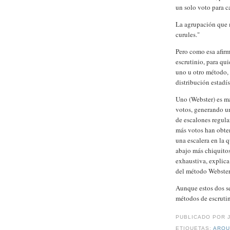
un solo voto para c
La agrupación que m
curules."
Pero como esa afirm
escrutinio, para qu
uno u otro método, 
distribución estadís
Uno (Webster) es má
votos, generando un
de escalones regular
más votos han obten
una escalera en la 
abajo más chiquito
exhaustiva, explica
del método Webster
Aunque estos dos s
métodos de escrutin
PUBLICADO POR
ETIQUETAS:
ARQU