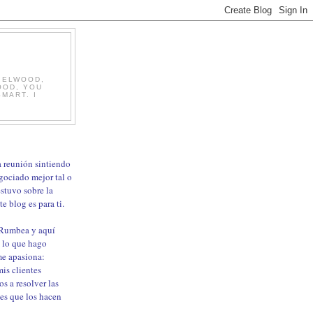
, ELWOOD,
OOD, YOU
MART. I
ma reunión sintiendo
gociado mejor tal o
estuvo sobre la
e blog es para ti.
 Rumbea y aquí
 lo que hago
me apasiona:
is clientes
os a resolver las
les que los hacen