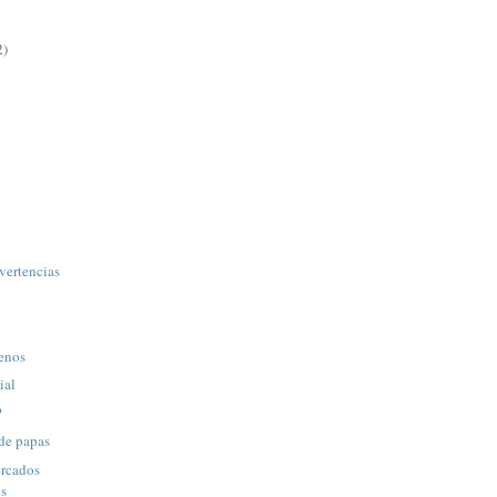
2)
vertencias
menos
ial
?
 de papas
rcados
os