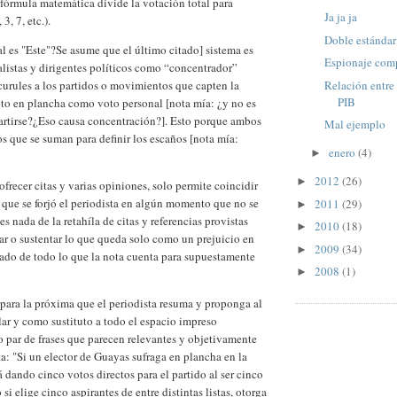
 fórmula matemática divide la votación total para
Ja ja ja
3, 7, etc.).
Doble estándar
al es "Este"?Se asume que el último citado] sistema es
Espionaje com
listas y dirigentes políticos como “concentrador”
Relación entre 
urules a los partidos o movimientos que capten la
PIB
to en plancha como voto personal [nota mía: ¿y no es
artirse?¿Eso causa concentración?]. Esto porque ambos
Mal ejemplo
os que se suman para definir los escaños [nota mía:
enero
(4)
►
2012
(26)
►
 ofrecer citas y varias opiniones, solo permite coincidir
 que se forjó el periodista en algún momento que no se
2011
(29)
►
ues nada de la retahíla de citas y referencias provistas
2010
(18)
►
ar o sustentar lo que queda solo como un prejuicio en
2009
(34)
►
tado de todo lo que la nota cuenta para supuestamente
2008
(1)
►
para la próxima que el periodista resuma y proponga al
ular y como sustituto a todo el espacio impreso
o par de frases que parecen relevantes y objetivamente
ta: "Si un elector de Guayas sufraga en plancha en la
tá dando cinco votos directos para el partido al ser cinco
 si elige cinco aspirantes de entre distintas listas, otorga