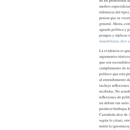
de un profesional d
medios especializad
referencia del tipo
pensar que su vocer
general. Ahora, com
agenda política y p
pompas y réplicas se
inmobiliaria, dice 
La evidencia es que
argumentos ténicos,
que son escondidos d
cumplimiento de nor
político que esta p
al entendimiento de
incluye reflexiones
recibidas. No acredi
reflexiones de polí
un debate tan serio
producir burbujas h
Castañeda dice de A
según lo citan), ot
nutrir la ignorancia