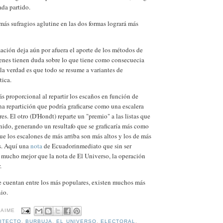
ada partido.
ás sufragios aglutine en las dos formas logrará más
ación deja aún por afuera el aporte de los métodos de
ienes tienen duda sobre lo que tiene como consecuecia
la verdad es que todo se resume a variantes de
tica.
s proporcional al repartir los escaños en función de
a repartición que podría graficarse como una escalera
es. El otro (D'Hondt) reparte un "premio" a las listas que
ido, generando un resultafo que se graficaría más como
que los escalones de más arriba son más altos y los de más
s. Aquí una
nota
de Ecuadorinmediato que sin ser
 mucho mejor que la nota de El Universo, la operación
.
e cuentan entre los más populares, existen muchos más
io.
JAIME
ITECTO
,
BURBUJA
,
EL UNIVERSO
,
ELECTORAL
,