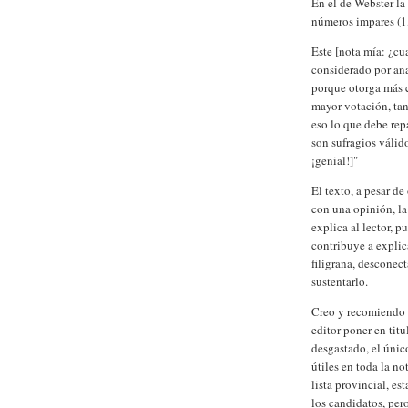
En el de Webster la
números impares (1, 
Este [nota mía: ¿cu
considerado por ana
porque otorga más c
mayor votación, tan
eso lo que debe rep
son sufragios válid
¡genial!]"
El texto, a pesar de
con una opinión, la
explica al lector, p
contribuye a explic
filigrana, desconec
sustentarlo.
Creo y recomiendo 
editor poner en tit
desgastado, el únic
útiles en toda la no
lista provincial, es
los candidatos, pero