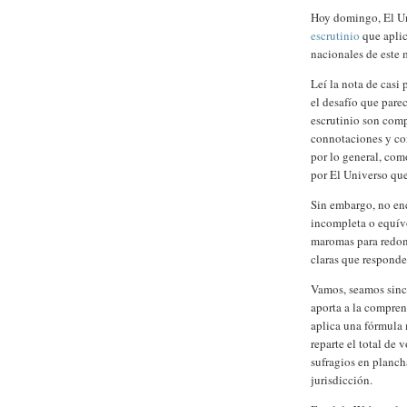
Hoy domingo, El U
escrutinio
que aplic
nacionales de este 
Leí la nota de casi 
el desafío que pare
escrutinio son comp
connotaciones y co
por lo general, com
por El Universo que 
Sin embargo, no en
incompleta o equívo
maromas para redon
claras que responde
Vamos, seamos since
aporta a la compre
aplica una fórmula m
reparte el total de
sufragios en planch
jurisdicción.