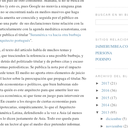
e un país de otro continente. Mañana, si no se busca en
os (y esto es, pues Google no reenvía a ninguna gran
), no se encontrará nada en medios masivos que haga
BUSCAR EN MI 
ía amerita ser conocida y seguida por el público en
o una parte de sus declaraciones tiene relación con la
articularmente con la agenda mediática ecuatoriana, con
 publica el titular "
Suramérica va hacia otra burbuja
arquitecto portugués
".
SITIOS RELACI
JAIMERUMBEA.C
, el texto del artículo habla de muchos temas y
PERSONA
 que trascienden la referencia a una posible burbuja, y
PODINPO
etrás del politizado titular y de pobres citas y escaso
mas periodísticas. Se publica la nota por el impacto
uede tener. El medio no aporta otros elementos de juicio
ARCHIVO DEL B
l lector sobre la preocupación que propaga el titular. No
2017
(21)
►
 de economistas o políticos, que bien hubieran sido
ta quién es este arquitecto para que amerite leer sus
2016
(36)
►
tica económica, ni que tiene en juego para intervenir en
2015
(17)
►
. En cuanto a los riesgos de ciertas economías para
2014
(26)
►
ipotecarias, simpáticamente, lo que el Arquitecto
2013
(95)
mérica Latina, defendiendo a la vez a Asia (al menos
▼
ros lo dicen justamente de Asia. Todo eso queda para
diciembre
(5)
►
 de un lector al que el medio dice pretender informar.
noviembre
(2)
►